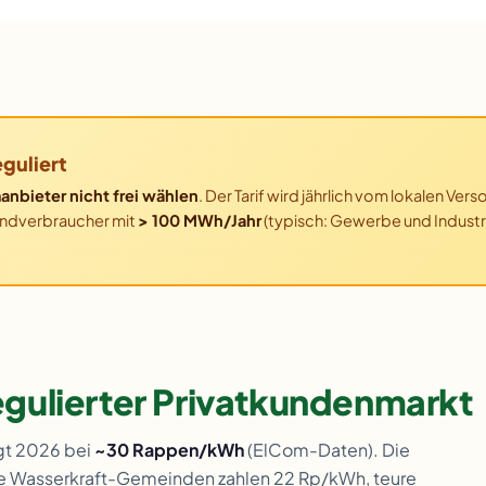
guliert
anbieter nicht frei wählen
. Der Tarif wird jährlich vom lokalen 
ndverbraucher mit
> 100 MWh/Jahr
(typisch: Gewerbe und Industr
egulierter Privatkundenmarkt
egt 2026 bei
~30 Rappen/kWh
(ElCom-Daten). Die
e Wasserkraft-Gemeinden zahlen 22 Rp/kWh, teure