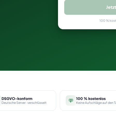
Jetz
100 % koste
DSGVO-konform
100 % kostenlos
Deutsche Server · verschlüsselt
Keine Aufschläge auf den Ta