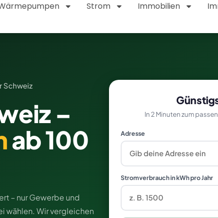
Wärmepumpen
Strom
Immobilien
Im
r Schweiz
Günstigs
weiz –
In 2 Minuten zum passen
m
ab 100
Adresse
Stromverbrauch in kWh pro Jahr
iert – nur Gewerbe und
ei wählen. Wir vergleichen