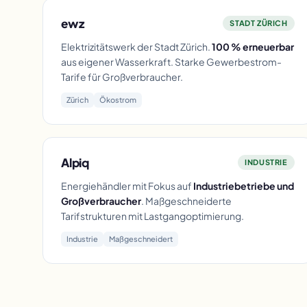
ewz
STADT ZÜRICH
Elektrizitätswerk der Stadt Zürich.
100 % erneuerbar
aus eigener Wasserkraft. Starke Gewerbestrom-
Tarife für Großverbraucher.
Zürich
Ökostrom
Alpiq
INDUSTRIE
Energiehändler mit Fokus auf
Industriebetriebe und
Großverbraucher
. Maßgeschneiderte
Tarifstrukturen mit Lastgangoptimierung.
Industrie
Maßgeschneidert