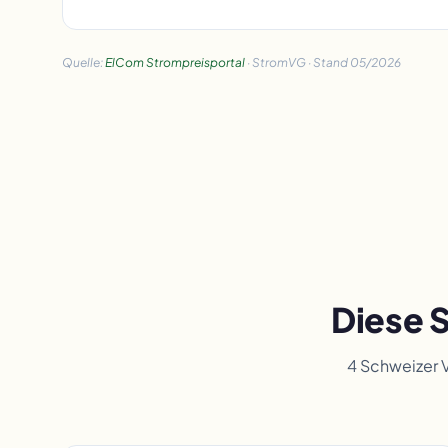
Quelle:
ElCom Strompreisportal
· StromVG · Stand 05/2026
Diese S
4 Schweizer 