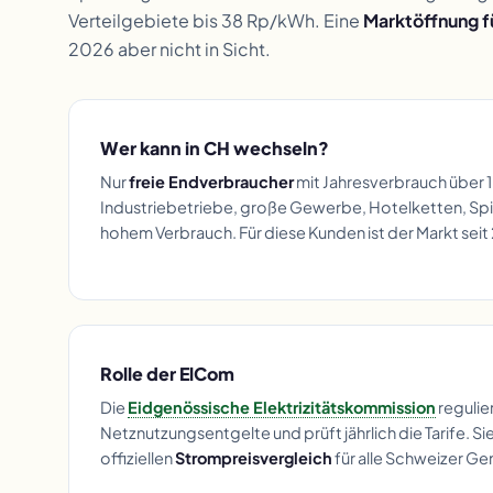
Verteilgebiete bis 38 Rp/kWh. Eine
Marktöffnung f
2026 aber nicht in Sicht.
Wer kann in CH wechseln?
Nur
freie Endverbraucher
mit Jahresverbrauch über 
Industriebetriebe, große Gewerbe, Hotelketten, Spit
hohem Verbrauch. Für diese Kunden ist der Markt sei
Rolle der ElCom
Die
Eidgenössische Elektrizitätskommission
regulier
Netznutzungsentgelte und prüft jährlich die Tarife. Si
offiziellen
Strompreisvergleich
für alle Schweizer G