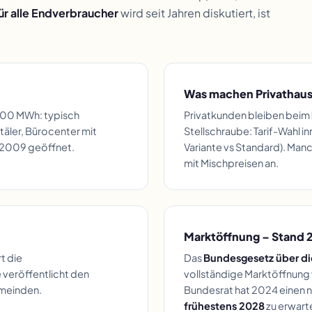
ür alle Endverbraucher
wird seit Jahren diskutiert, ist
Was machen Privathaus
100 MWh: typisch
Privatkunden bleiben beim
äler, Bürocenter mit
Stellschraube: Tarif-Wahl i
t 2009 geöffnet.
Variante vs Standard). Ma
mit Mischpreisen an.
Marktöffnung – Stand 
t die
Das
Bundesgesetz über di
e veröffentlicht den
vollständige Marktöffnung vo
emeinden.
Bundesrat hat 2024 einen n
frühestens 2028
zu erwart