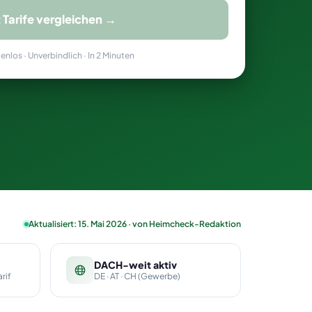
t Tarife vergleichen →
nlos · Unverbindlich · In 2 Minuten
Aktualisiert: 15. Mai 2026 · von Heimcheck-Redaktion
DACH-weit aktiv
rif
DE · AT · CH (Gewerbe)