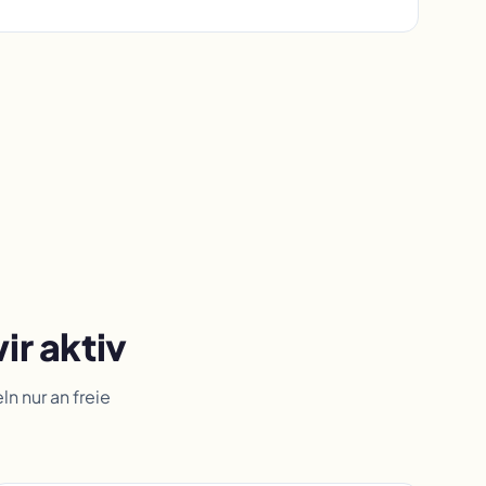
ir aktiv
 nur an freie