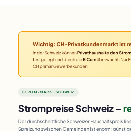
Wichtig: CH-Privatkundenmarkt ist re
In der Schweiz können
Privathaushalte den Strom
festgelegt und durch die
ElCom
überwacht. Nur E
CH primär Gewerbekunden.
STROM-MARKT SCHWEIZ
Strompreise Schweiz –
r
Der durchschnittliche Schweizer Haushaltspreis li
Spreizung zwischen Gemeinden ist enorm: günstig