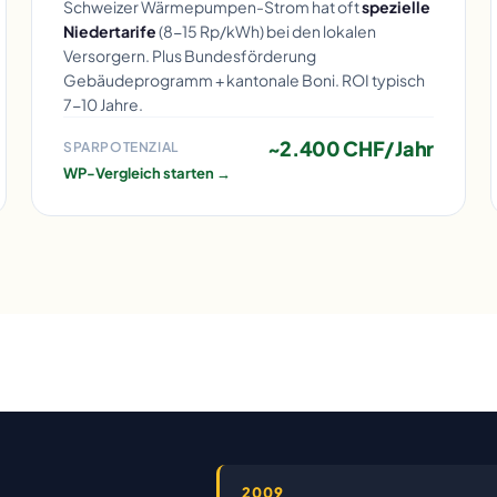
Schweizer Wärmepumpen-Strom hat oft
spezielle
Niedertarife
(8-15 Rp/kWh) bei den lokalen
Versorgern. Plus Bundesförderung
Gebäudeprogramm + kantonale Boni. ROI typisch
7-10 Jahre.
~2.400 CHF/Jahr
SPARPOTENZIAL
WP-Vergleich starten →
2009