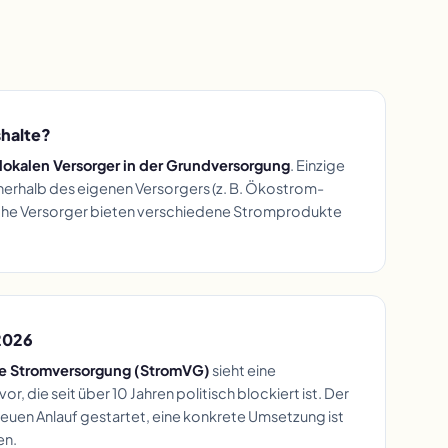
halte?
lokalen Versorger in der Grundversorgung
. Einzige
nnerhalb des eigenen Versorgers (z. B. Ökostrom-
nche Versorger bieten verschiedene Stromprodukte
2026
e Stromversorgung (StromVG)
sieht eine
r, die seit über 10 Jahren politisch blockiert ist. Der
euen Anlauf gestartet, eine konkrete Umsetzung ist
en.