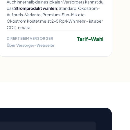
Auch innerhalb deines lokalen Versorgers kannst du
das
Stromprodukt wählen
: Standard, Ökostrom-
Aufpreis-Variante, Premium-Sun-Mix etc.
Ökostrom kostet meist 2-5 Rp/kWh mehr – ist aber
CO2-neutral.
Tarif-Wahl
DIREKT BEIM VERSORGER
Über Versorger-Webseite