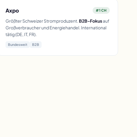
Axpo
#1 CH
Größter Schweizer Stromproduzent.
B2B-Fokus
auf
Großverbraucher und Energiehandel. International
tätig (DE, IT, FR).
Bundesweit
B2B