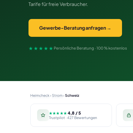
Tarife für freie Verbraucher.
Gewerbe-Beratung anfragen →
★★★★★
Persönliche Beratung · 100 % kostenlos
Heimcheck
›
Strom
›
Schweiz
4,8 / 5
★★★★★
Trustpilot · 427 Bewertungen