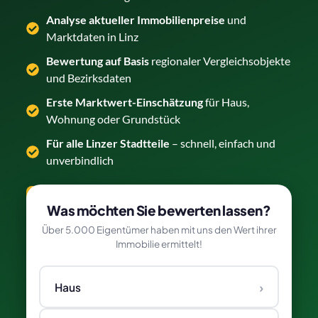
Analyse aktueller Immobilienpreise
und
Marktdaten in Linz
Bewertung auf Basis
regionaler Vergleichsobjekte
und Bezirksdaten
Erste Marktwert-Einschätzung
für Haus,
Wohnung oder Grundstück
Für alle Linzer Stadtteile
– schnell, einfach und
unverbindlich
Immobilie in Linz bewerten →
Was möchten Sie bewerten lassen?
Über 5.000 Eigentümer haben mit uns den Wert ihrer
Immobilie ermittelt!
›
Haus