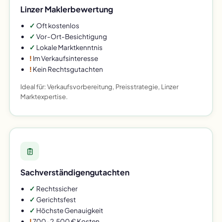
Linzer Maklerbewertung
✓
Oft kostenlos
✓
Vor-Ort-Besichtigung
✓
Lokale Marktkenntnis
!
Im Verkaufsinteresse
!
Kein Rechtsgutachten
Ideal für: Verkaufsvorbereitung, Preisstrategie, Linzer
Marktexpertise.
Sachverständigengutachten
✓
Rechtssicher
✓
Gerichtsfest
✓
Höchste Genauigkeit
!
700–2.500 € Kosten