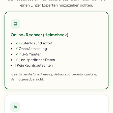
einen Linzer Experten hinzuziehen sollten.
Online-Rechner (Heimcheck)
✓
Kostenlos und sofort
✓
Ohne Anmeldung
✓
In 3–5 Minuten
✓
Linz-spezifische Daten
!
Kein Rechtsgutachten
Ideal für: erste Orientierung, Verkaufsvorbereitung in Linz,
Vermögensübersicht.