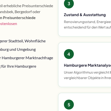
3
il erhebliche Preisunterschiede
andsbek, Bergedorf oder
Zustand & Ausstattung
en Preisunterschiede
Renovierungsstand, Energiee
ostenlosen
entscheidend für den Wert a
erer Stadtteil, Wohnfläche
Hamburg und Umgebung
4
ler Hamburgerer Marktnachfrage
Hamburgere Marktanalyse
 für Ihre Hamburgere
Unser Algorithmus vergleicht I
vergleichbarer Objekte in Ihr
5