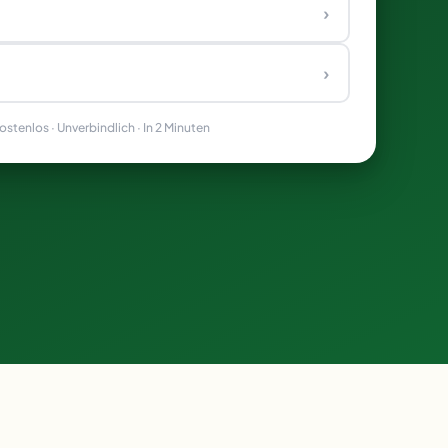
›
›
stenlos · Unverbindlich · In 2 Minuten