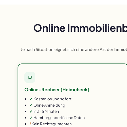
Online Immobilien
Je nach Situation eignet sich eine andere Art der
Immob
Online-Rechner (Heimcheck)
✓
Kostenlos und sofort
✓
Ohne Anmeldung
✓
In 3–5 Minuten
✓
Hamburg-spezifische Daten
!
Kein Rechtsgutachten