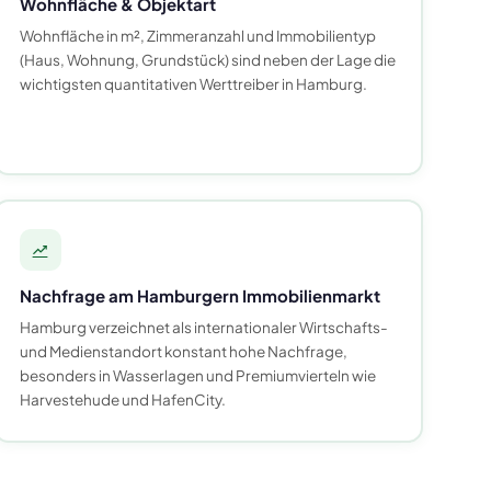
Wohnfläche & Objektart
Wohnfläche in m², Zimmeranzahl und Immobilientyp
(Haus, Wohnung, Grundstück) sind neben der Lage die
wichtigsten quantitativen Werttreiber in Hamburg.
Nachfrage am Hamburgern Immobilienmarkt
Hamburg verzeichnet als internationaler Wirtschafts-
und Medienstandort konstant hohe Nachfrage,
besonders in Wasserlagen und Premiumvierteln wie
Harvestehude und HafenCity.