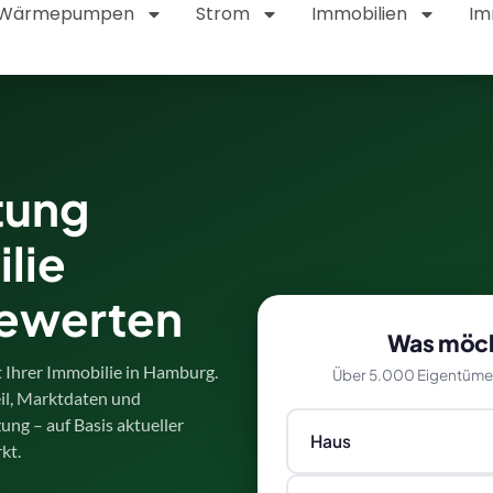
Wärmepumpen
Strom
Immobilien
Im
tung
lie
bewerten
Was möch
t Ihrer Immobilie in Hamburg.
Über 5.000 Eigentümer 
eil, Marktdaten und
zung – auf Basis aktueller
Haus
kt.