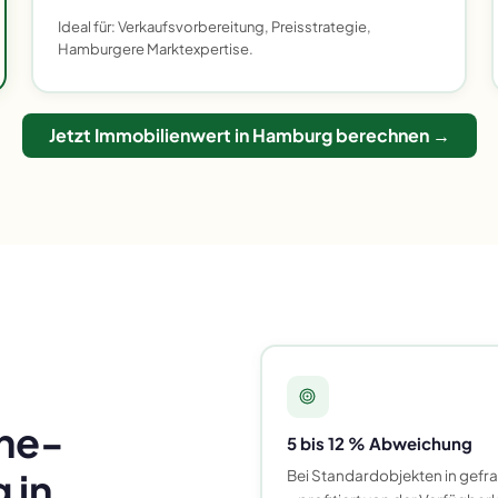
Ideal für: Verkaufsvorbereitung, Preisstrategie,
Hamburgere Marktexpertise.
Jetzt Immobilienwert in Hamburg berechnen →
ine-
5 bis 12 % Abweichung
 in
Bei Standardobjekten in gefr