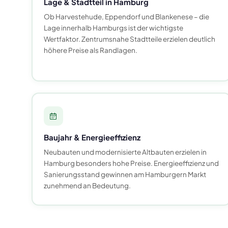
Lage & Stadtteil in Hamburg
Ob Harvestehude, Eppendorf und Blankenese – die
Lage innerhalb Hamburgs ist der wichtigste
Wertfaktor. Zentrumsnahe Stadtteile erzielen deutlich
höhere Preise als Randlagen.
Baujahr & Energieeffizienz
Neubauten und modernisierte Altbauten erzielen in
Hamburg besonders hohe Preise. Energieeffizienz und
Sanierungsstand gewinnen am Hamburgern Markt
zunehmend an Bedeutung.