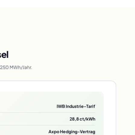
sel
, 250 MWh/Jahr.
IWB Industrie-Tarif
28,8 ct/kWh
Axpo Hedging-Vertrag