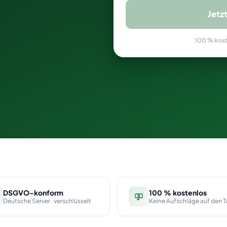
Jetz
100 % koste
DSGVO-konform
100 % kostenlos
Deutsche Server · verschlüsselt
Keine Aufschläge auf den Ta