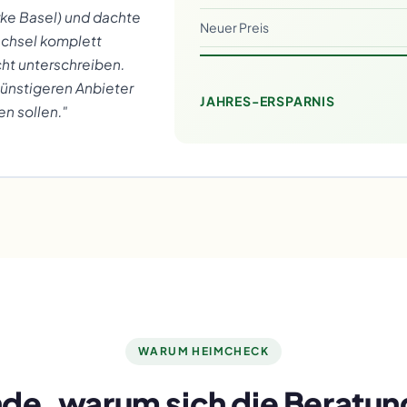
erke Basel) und dachte
Neuer Preis
echsel komplett
ht unterschreiben.
günstigeren Anbieter
JAHRES-ERSPARNIS
en sollen."
WARUM HEIMCHECK
de, warum sich die Beratun