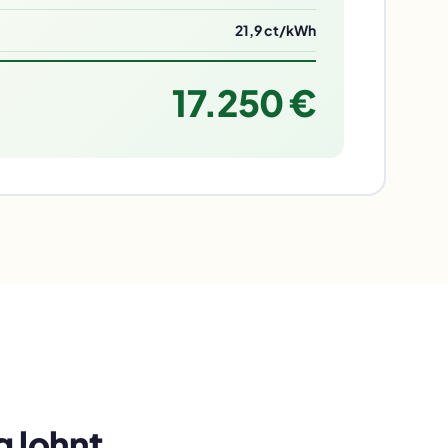
21,9 ct/kWh
17.250 €
g lohnt