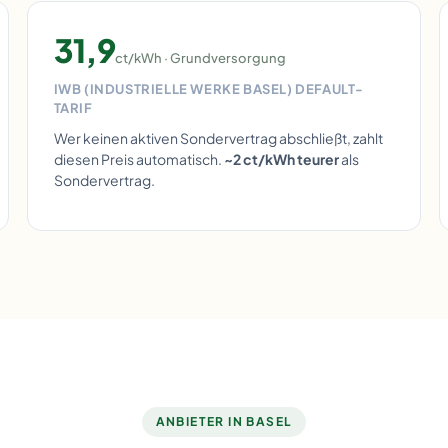
31,9
ct/kWh · Grundversorgung
IWB (INDUSTRIELLE WERKE BASEL) DEFAULT-
TARIF
Wer keinen aktiven Sondervertrag abschließt, zahlt
diesen Preis automatisch.
~2 ct/kWh teurer
als
Sondervertrag.
ANBIETER IN BASEL