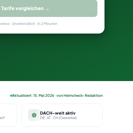
t Tarife vergleichen →
nlos · Unverbindlich · In 2 Minuten
Aktualisiert: 15. Mai 2026 · von Heimcheck-Redaktion
DACH-weit aktiv
rif
DE · AT · CH (Gewerbe)