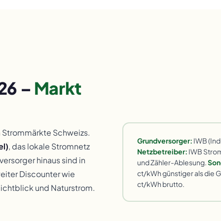
026 –
Markt
n Strommärkte Schweizs.
Grundversorger:
IWB (Indu
el)
, das lokale Stromnetz
Netzbetreiber:
IWB Strom 
ersorger hinaus sind in
und Zähler-Ablesung.
Son
ct/kWh günstiger als die
eiter Discounter wie
ct/kWh brutto.
chtblick und Naturstrom.