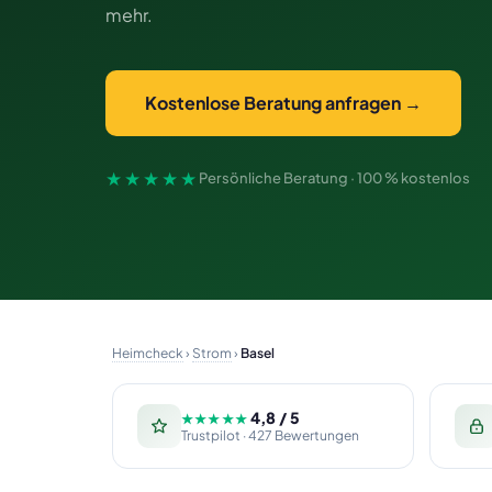
mehr.
Kostenlose Beratung anfragen →
★★★★★
Persönliche Beratung · 100 % kostenlos
Heimcheck
›
Strom
›
Basel
4,8 / 5
★★★★★
Trustpilot · 427 Bewertungen