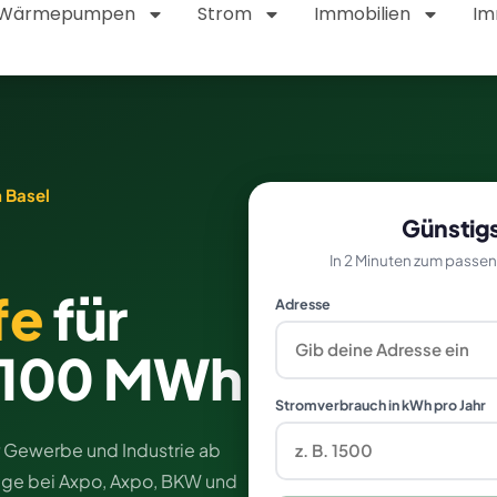
Wärmepumpen
Strom
Immobilien
Im
 Basel
Günstigs
In 2 Minuten zum passen
fe
für
Adresse
> 100 MWh
Stromverbrauch in kWh pro Jahr
ür Gewerbe und Industrie ab
räge bei Axpo, Axpo, BKW und