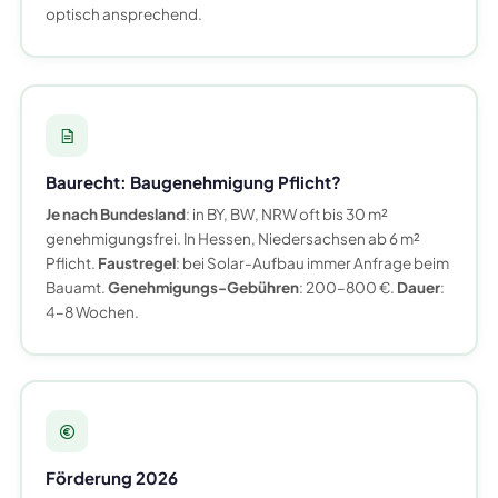
optisch ansprechend.
Baurecht: Baugenehmigung Pflicht?
Je nach Bundesland
: in BY, BW, NRW oft bis 30 m²
genehmigungsfrei. In Hessen, Niedersachsen ab 6 m²
Pflicht.
Faustregel
: bei Solar-Aufbau immer Anfrage beim
Bauamt.
Genehmigungs-Gebühren
: 200–800 €.
Dauer
:
4–8 Wochen.
Förderung 2026