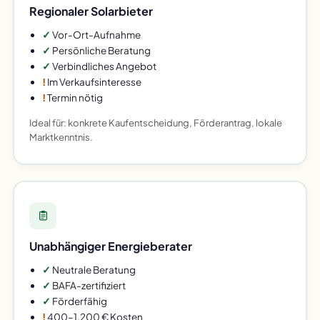
Regionaler Solarbieter
✓
Vor-Ort-Aufnahme
✓
Persönliche Beratung
✓
Verbindliches Angebot
!
Im Verkaufsinteresse
!
Termin nötig
Ideal für: konkrete Kaufentscheidung, Förderantrag, lokale
Marktkenntnis.
Unabhängiger Energieberater
✓
Neutrale Beratung
✓
BAFA-zertifiziert
✓
Förderfähig
!
400–1.200 € Kosten