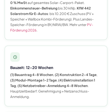
0 % MwSt
auf gesamtes Solar-Carport-Paket.
Einkommensteuer-Befreiung
bis 30 kWp.
KfW 442
Solarstrom für E-Autos
: bis 10.200 € Zuschuss (PV +
Speicher + Wallbox Kombi-Förderung). Plus Landes-
Speicher-Förderung in BY/NRW/BW. Mehr unter
PV-
Förderung 2026
.
Bauzeit: 12–20 Wochen
(1) Bauantrag 4–8 Wochen
,
(2) Konstruktion 2–4 Tage
,
(3) Modul-Montage 1–2 Tage
,
(4) Elektroinstallation 1
Tag
,
(5) Netzbetreiber-Anmeldung 4–8 Wochen
.
Hauptzeitbedarf: Genehmigung + Netzanschluss-
Anmeldung.