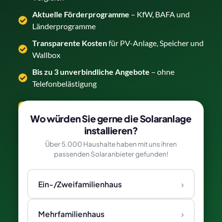
Aktuelle Förderprogramme
– KfW, BAFA und
Länderprogramme
Transparente Kosten
für PV-Anlage, Speicher und
Wallbox
Bis zu 3 unverbindliche Angebote
– ohne
Telefonbelästigung
Solarcarport kostenlos vergleichen →
Wo würden Sie gerne die Solaranlage
installieren?
Über 5.000 Haushalte haben mit uns ihren
passenden Solaranbieter gefunden!
›
Ein-/Zweifamilienhaus
›
Mehrfamilienhaus