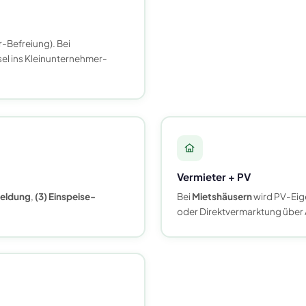
-Befreiung). Bei
l ins Kleinunternehmer-
Vermieter + PV
meldung
,
(3) Einspeise-
Bei
Mietshäusern
wird PV-Eig
oder Direktvermarktung über 