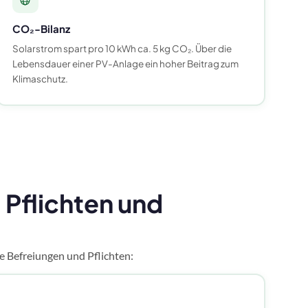
CO₂-Bilanz
Solarstrom spart pro 10 kWh ca. 5 kg CO₂. Über die
Lebensdauer einer PV-Anlage ein hoher Beitrag zum
Klimaschutz.
 Pflichten und
e Befreiungen und Pflichten: