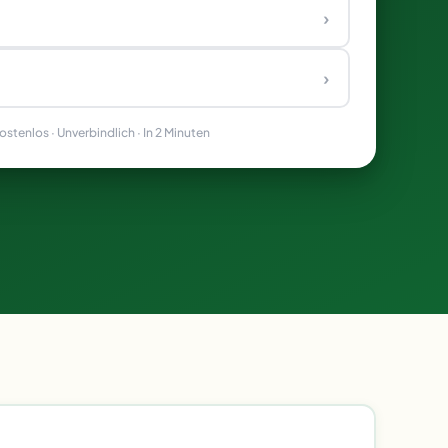
›
›
stenlos · Unverbindlich · In 2 Minuten