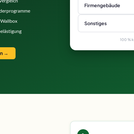
Vergleich
Firmengebäude
nderprogramme
 Wallbox
Sonstiges
elästigung
100 % ko
en →