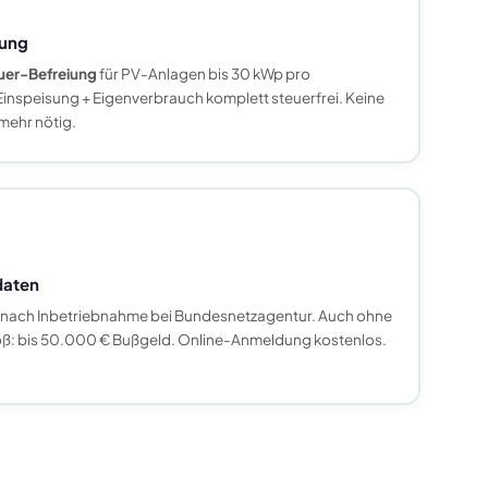
ung
uer-Befreiung
für PV-Anlagen bis 30 kWp pro
inspeisung + Eigenverbrauch komplett steuerfrei. Keine
ehr nötig.
aten
nach Inbetriebnahme bei Bundesnetzagentur. Auch ohne
stoß: bis 50.000 € Bußgeld. Online-Anmeldung kostenlos.