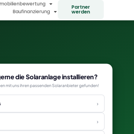
mobilienbewertung
Partner
Baufinanzierung
werden
rne die Solaranlage installieren?
en mit uns ihren passenden Solaranbieter gefunden!
›
s
›