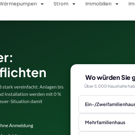
Wärmepumpen
Strom
Immobilien
Im
er:
flichten
Wo würden Sie ge
Über 5.000 Haushalte hab
stark vereinfacht: Anlagen bis
d Installation werden mit 0 %
teuer-Situation damit
Ein-/Zweifamilienhau
Mehrfamilienhaus
 ohne Anmeldung