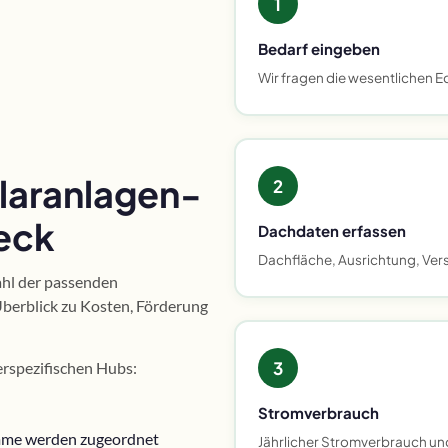
1
Bedarf eingeben
Wir fragen die wesentlichen E
olaranlagen-
2
eck
Dachdaten erfassen
Dachfläche, Ausrichtung, Versc
ahl der passenden
Überblick zu Kosten, Förderung
3
rspezifischen Hubs:
Stromverbrauch
amme werden zugeordnet
Jährlicher Stromverbrauch u