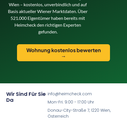
Wien – kostenlos, unverbindlich und auf
Basis aktueller Wiener Marktdaten. Über
521.000 Eigentümer haben bereits mit
Heimcheck den richtigen Experten
gefunden.
Wohnung kostenlos bewerten
→
Wir Sind Für Sie
info@heimcheck.com
Da
Mon-Fri: 9:00 - 17:00 Uhr
Donau-City-Straße 7, 1220 Wien,
Österreich