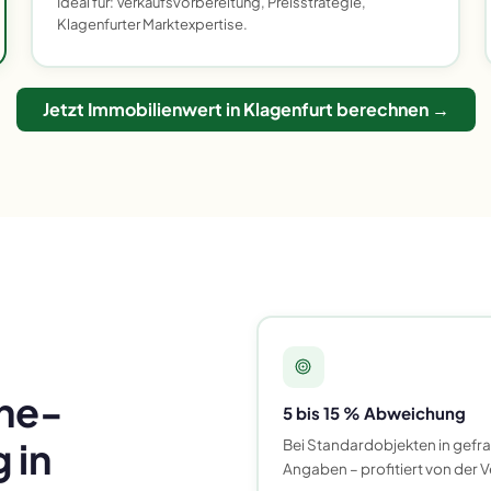
Ideal für: Verkaufsvorbereitung, Preisstrategie,
Klagenfurter Marktexpertise.
Jetzt Immobilienwert in Klagenfurt berechnen →
ine-
5 bis 15 % Abweichung
 in
Bei Standardobjekten in gefra
Angaben – profitiert von der V