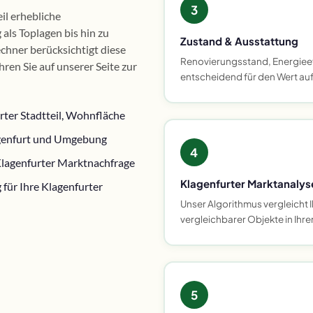
3
il erhebliche
als Toplagen bis hin zu
Zustand & Ausstattung
chner berücksichtigt diese
Renovierungsstand, Energiee
ren Sie auf unserer Seite zur
entscheidend für den Wert au
rter Stadtteil, Wohnfläche
lagenfurt und Umgebung
4
Klagenfurter Marktnachfrage
Klagenfurter Marktanalys
für Ihre Klagenfurter
Unser Algorithmus vergleicht I
vergleichbarer Objekte in Ihre
5