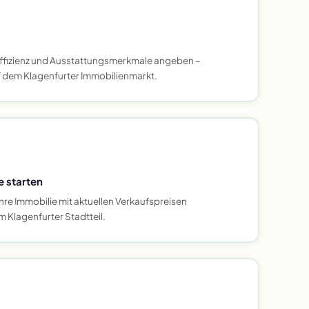
ffizienz und Ausstattungsmerkmale angeben –
f dem Klagenfurter Immobilienmarkt.
e starten
hre Immobilie mit aktuellen Verkaufspreisen
m Klagenfurter Stadtteil.