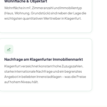
Wohnfläche & Objektart
Wohnfläche in m², Zimmeranzahl und Immobilientyp
(Haus, Wohnung, Grundstück) sind neben der Lage die
wichtigsten quantitativen Werttreiber in Klagenfurt.
Nachfrage am Klagenfurter Immobilienmarkt
Klagenfurt verzeichnet konstant hohe Zuzugszahlen,
starke internationale Nachfrage und ein begrenztes
Angebot in beliebten Innenstadtlagen – was die Preise
auf hohem Niveau hält.