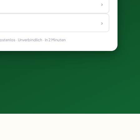
›
›
stenlos · Unverbindlich · In 2 Minuten