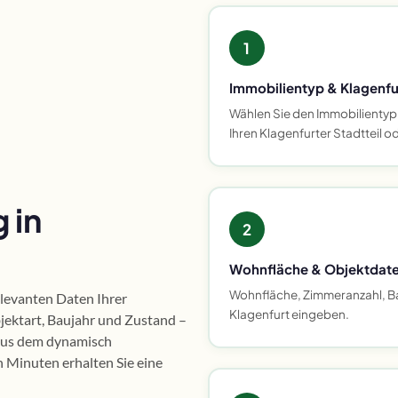
1
Immobilientyp & Klagenfu
Wählen Sie den Immobilientyp
Ihren Klagenfurter Stadtteil od
 in
2
Wohnfläche & Objektdat
Wohnfläche, Zimmeranzahl, Ba
relevanten Daten Ihrer
Klagenfurt eingeben.
bjektart, Baujahr und Zustand –
 aus dem dynamisch
 Minuten erhalten Sie eine