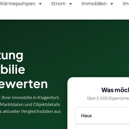
Wärmepumpen
Strom
Immobilien
Im
tung
bilie
bewerten
Was möch
 Ihrer Immobilie in Klagenfurt.
Über 5.000 Eigentümer 
, Marktdaten und Objektdetails
is aktueller Vergleichsdaten aus
Haus