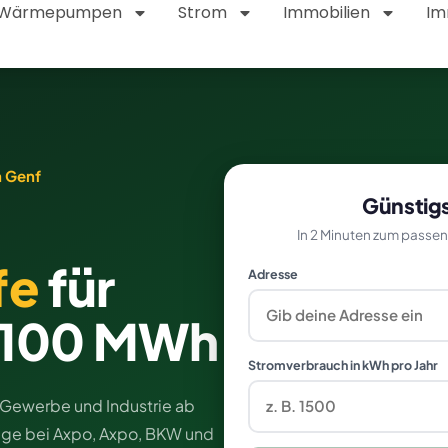
Wärmepumpen
Strom
Immobilien
Im
n Genf
Günstigs
In 2 Minuten zum passen
fe
für
Adresse
> 100 MWh
Stromverbrauch in kWh pro Jahr
ür Gewerbe und Industrie ab
räge bei Axpo, Axpo, BKW und