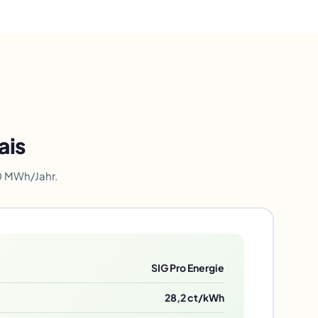
ais
0 MWh/Jahr.
SIG Pro Energie
28,2 ct/kWh