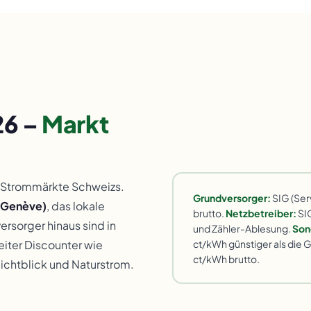
26 –
Markt
n Strommärkte Schweizs.
Grundversorger:
SIG (Ser
e Genève)
, das lokale
brutto.
Netzbetreiber:
SIG
ersorger hinaus sind in
und Zähler-Ablesung.
Son
ct/kWh günstiger als die
eiter Discounter wie
ct/kWh brutto.
chtblick und Naturstrom.