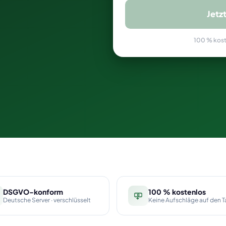
Jetz
100 % koste
DSGVO-konform
100 % kostenlos
Deutsche Server · verschlüsselt
Keine Aufschläge auf den Ta