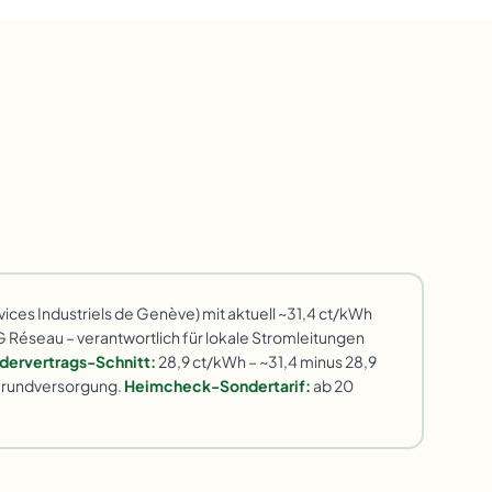
vices Industriels de Genève) mit aktuell ~31,4 ct/kWh
 Réseau – verantwortlich für lokale Stromleitungen
dervertrags-Schnitt:
28,9 ct/kWh – ~31,4 minus 28,9
 Grundversorgung.
Heimcheck-Sondertarif:
ab 20