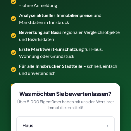
– ohne Anmeldung
Analyse aktueller Immobilienpreise
und
Marktdaten in Innsbruck
Bewertung auf Basis
regionaler Vergleichsobjekte
und Bezirksdaten
Erste Marktwert-Einschätzung
für Haus,
Wohnung oder Grundstück
Für alle Innsbrucker Stadtteile
– schnell, einfach
und unverbindlich
Immobilie in Innsbruck bewerten →
Was möchten Sie bewerten lassen?
Über 5.000 Eigentümer haben mit uns den Wert ihrer
Immobilie ermittelt!
›
Haus