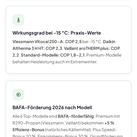
Wirkungsgrad bei -15 °C: Praxis-Werte
Viessmann Vitocal 250-A: COP 2,5
bei -15 °C.
Daikin
Altherma 3 H HT: COP 2,3
.
Vaillant aroTHERM plus: COP
2,2
.
Standard-Modelle: COP 1,8–2,1
. Premium-Modelle
behalten Heizleistung auch im Extremwinter.
BAFA-Förderung 2026 nach Modell
Alle 6 Top-Modelle sind
BAFA-förderfähig
. Premium mit
R290-Propan (Viessmann, Vaillant) bekommen
+5 %
Effizienz-Bonus
(natürliches Kältemittel). Plus Speed-
Bonus 20 %, Einkommens-Bonus 30 %, Grundförderung