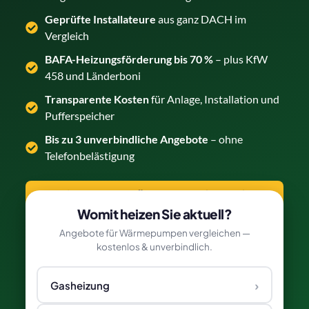
Geprüfte Installateure
aus ganz DACH im
Vergleich
BAFA-Heizungsförderung bis 70 %
– plus KfW
458 und Länderboni
Transparente Kosten
für Anlage, Installation und
Pufferspeicher
Bis zu 3 unverbindliche Angebote
– ohne
Telefonbelästigung
Luft-Wasser-Wärmepumpe kostenlos
vergleichen →
Womit heizen Sie aktuell?
Angebote für Wärmepumpen vergleichen —
kostenlos & unverbindlich.
›
Gasheizung