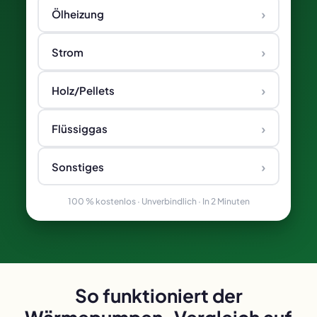
›
Ölheizung
›
Strom
›
Holz/Pellets
›
Flüssiggas
›
Sonstiges
100 % kostenlos · Unverbindlich · In 2 Minuten
So funktioniert der