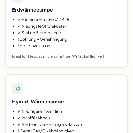
Erdwärmepumpe
✓
Höchste Effizienz JAZ 4-5
✓
Niedrigste Stromkosten
✓
Stabile Performance
!
Bohrung + Genehmigung
!
Hohe Investition
Ideal für: Neubau mit langfristiger Wirtschaftlichkeit.
Hybrid-Wärmepumpe
✓
Niedrigere Investition
✓
Ideal für Altbau
✓
Bestehende Heizung als Backup
!
Weiter Gas/Öl-Abhängigkeit