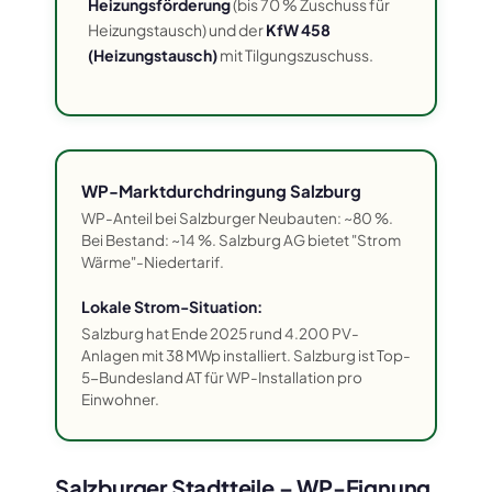
Heizungsförderung
(bis 70 % Zuschuss für
Heizungstausch) und der
KfW 458
(Heizungstausch)
mit Tilgungszuschuss.
WP-Marktdurchdringung Salzburg
WP-Anteil bei Salzburger Neubauten: ~80 %.
Bei Bestand: ~14 %. Salzburg AG bietet "Strom
Wärme"-Niedertarif.
Lokale Strom-Situation:
Salzburg hat Ende 2025 rund 4.200 PV-
Anlagen mit 38 MWp installiert. Salzburg ist Top-
5-Bundesland AT für WP-Installation pro
Einwohner.
Salzburger Stadtteile – WP-Eignung