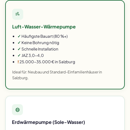
Luft-Wasser-Wärmepumpe
✓
Häufigste Bauart (80 %+)
✓
Keine Bohrung nötig
✓
Schnelle Installation
✓
JAZ 3,0-4,0
!
25.000-35.000 € in Salzburg
Ideal für: Neubau und Standard-Einfamilienhäuser in
Salzburg.
Erdwärmepumpe (Sole-Wasser)