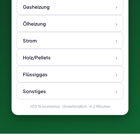
›
Gasheizung
›
Ölheizung
›
Strom
›
Holz/Pellets
›
Flüssiggas
›
Sonstiges
100 % kostenlos · Unverbindlich · In 2 Minuten