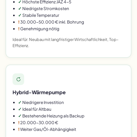
✓
Höchste Effizienz JAZ 4-5
✓
Niedrigste Stromkosten
✓
Stabile Temperatur
!
30.000-50.000 € inkl. Bohrung
!
Genehmigung nötig
Ideal für: Neubau mit langfristiger Wirtschaftlichkeit, Top-
Effizienz.
Hybrid-Wärmepumpe
✓
Niedrigere Investition
✓
Ideal für Altbau
✓
Bestehende Heizung als Backup
!
20.000-30.000 €
!
Weiter Gas/Öl-Abhängigkeit