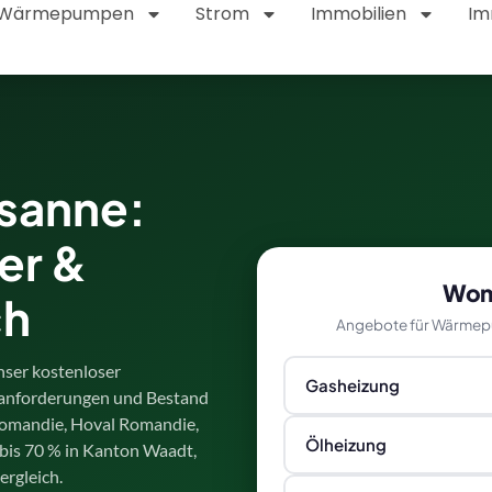
Wärmepumpen
Strom
Immobilien
Im
sanne:
er &
Womi
ch
Angebote für Wärmepu
nser kostenloser
Gasheizung
anforderungen und Bestand
 Romandie, Hoval Romandie,
Ölheizung
bis 70 % in Kanton Waadt,
rgleich.