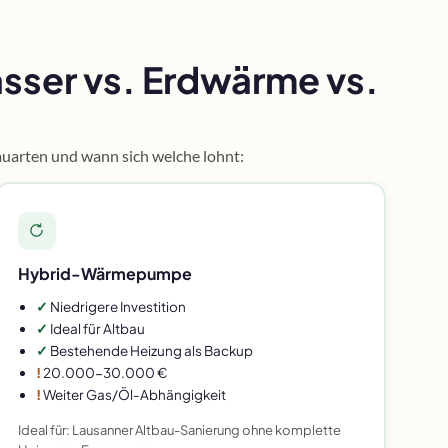
ser vs. Erdwärme vs.
uarten und wann sich welche lohnt:
Hybrid-Wärmepumpe
✓
Niedrigere Investition
✓
Ideal für Altbau
✓
Bestehende Heizung als Backup
!
20.000-30.000 €
!
Weiter Gas/Öl-Abhängigkeit
Ideal für: Lausanner Altbau-Sanierung ohne komplette