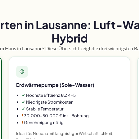
n in Lausanne: Luft-Was
Hybrid
Haus in Lausanne? Diese Übersicht zeigt die drei wichtigsten Ba
Erdwärmepumpe (Sole-Wasser)
✓
Höchste Effizienz JAZ 4-5
✓
Niedrigste Stromkosten
✓
Stabile Temperatur
!
30.000-50.000 € inkl. Bohrung
!
Genehmigung nötig
Ideal für: Neubau mit langfristiger Wirtschaftlichkeit,