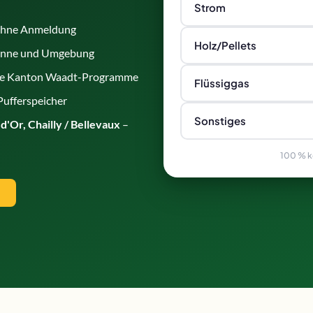
Strom
 ohne Anmeldung
Holz/Pellets
anne und Umgebung
ale Kanton Waadt-Programme
Flüssiggas
 Pufferspeicher
Sonstiges
d'Or, Chailly / Bellevaux
–
100 % ko