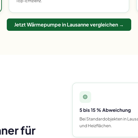
Top-Effizienz.
Jetzt Wärmepumpe in Lausanne vergleichen →
5 bis 15 % Abweichung
Bei Standardobjekten in Laus
und Heizflächen.
er für