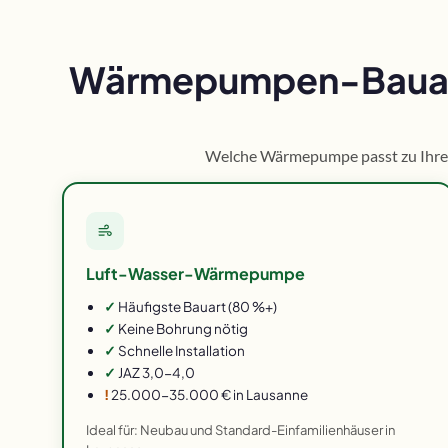
Wärmepumpen-Bauarte
Welche Wärmepumpe passt zu Ihrem 
Luft-Wasser-Wärmepumpe
✓
Häufigste Bauart (80 %+)
✓
Keine Bohrung nötig
✓
Schnelle Installation
✓
JAZ 3,0-4,0
!
25.000-35.000 € in Lausanne
Ideal für: Neubau und Standard-Einfamilienhäuser in