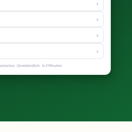
›
›
›
›
stenlos · Unverbindlich · In 2 Minuten