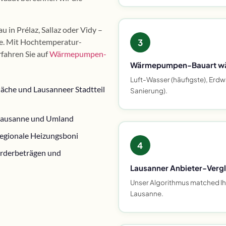
 in Prélaz, Sallaz oder Vidy –
de. Mit Hochtemperatur-
3
fahren Sie auf
Wärmepumpen-
Wärmepumpen-Bauart w
Luft-Wasser (häufigste), Erdwä
che und Lausanneer Stadtteil
Sanierung).
 Lausanne und Umland
egionale Heizungsboni
4
örderbeträgen und
Lausanner Anbieter-Vergl
Unser Algorithmus matched Ihre
Lausanne.