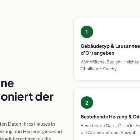
1
Gebäudetyp & Lausanneer 
d'Or) angeben
Wohnfläche, Baujahr, Heizfläch
Chailly und Ouchy.
nne
oniert der
2
Bestehende Heizung & D
nten Daten Ihres Hauses in
Bestehende Gas-, Öl- oder H
izung und Heizenergiebedarf.
die Wärmepumpen-Auswahl.
aadt berechnen wir die