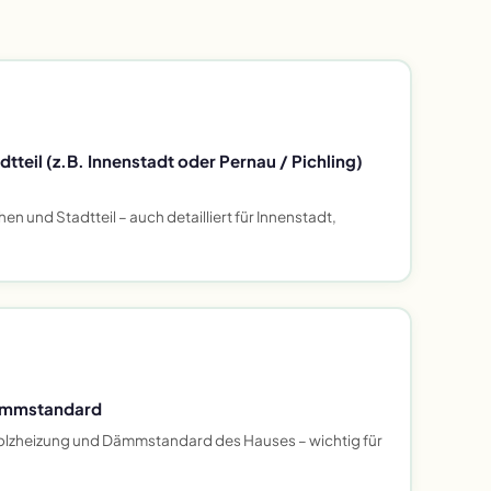
teil (z.B. Innenstadt oder Pernau / Pichling)
n und Stadtteil – auch detailliert für Innenstadt,
ämmstandard
olzheizung und Dämmstandard des Hauses – wichtig für