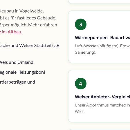
Neubau in Vogelweide,
t es für fast jedes Gebäude.
3
per möglich. Mehr erfahren
im Altbau
.
Wärmepumpen-Bauart w
he und Welser Stadtteil (z.B.
Luft-Wasser (häufigste), Erdwä
Sanierung).
 Wels und Umland
egionale Heizungsboni
örderbeträgen und
4
Welser Anbieter-Vergleic
Unser Algorithmus matched Ihre
Wels.