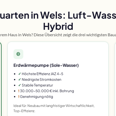
ten in Wels: Luft-Wasse
Hybrid
m Haus in Wels? Diese Übersicht zeigt die drei wichtigsten Baua
Erdwärmepumpe (Sole-Wasser)
✓
Höchste Effizienz JAZ 4-5
✓
Niedrigste Stromkosten
✓
Stabile Temperatur
!
30.000-50.000 € inkl. Bohrung
!
Genehmigung nötig
Ideal für: Neubau mit langfristiger Wirtschaftlichkeit,
Top-Effizienz.