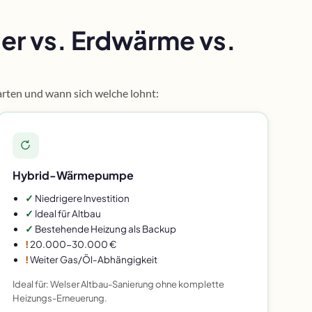
r vs. Erdwärme vs.
rten und wann sich welche lohnt:
Hybrid-Wärmepumpe
✓
Niedrigere Investition
✓
Ideal für Altbau
✓
Bestehende Heizung als Backup
!
20.000-30.000 €
!
Weiter Gas/Öl-Abhängigkeit
Ideal für: Welser Altbau-Sanierung ohne komplette
Heizungs-Erneuerung.