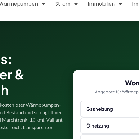
Wärmepumpen
Strom
Immobilien
Im
s:
er &
Womi
ch
Angebote für Wärmepu
er kostenloser Wärmepumpen-
Gasheizung
nd Bestand und schlägt Ihnen
l Marchtrenk (10 km), Vaillant
Ölheizung
sterreich, transparenter