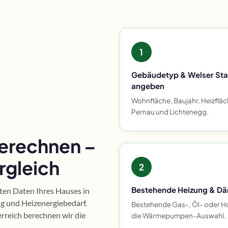
1
Gebäudetyp & Welser Stadt
angeben
Wohnfläche, Baujahr, Heizfläche
Pernau und Lichtenegg.
erechnen –
rgleich
2
Bestehende Heizung & D
nten Daten Ihres Hauses in
g und Heizenergiebedarf.
Bestehende Gas-, Öl- oder H
reich berechnen wir die
die Wärmepumpen-Auswahl.