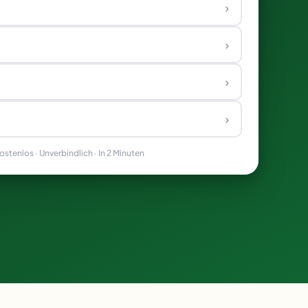
›
›
›
›
stenlos · Unverbindlich · In 2 Minuten