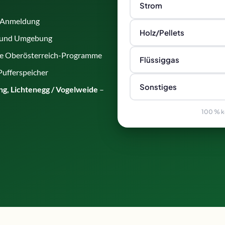
Strom
e Anmeldung
Holz/Pellets
 und Umgebung
ale Oberösterreich-Programme
Flüssiggas
 Pufferspeicher
Sonstiges
ing, Lichtenegg / Vogelweide
–
100 % ko