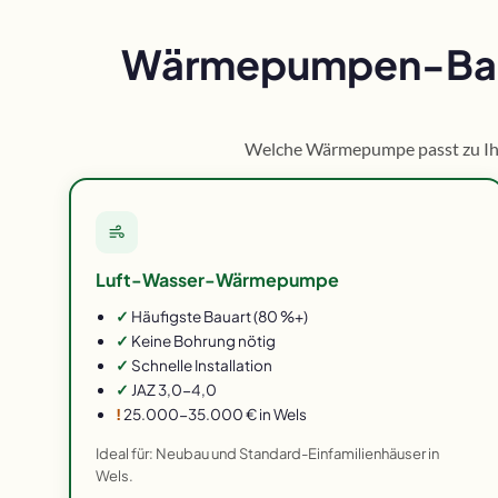
Wärmepumpen-Bauar
Welche Wärmepumpe passt zu Ihre
Luft-Wasser-Wärmepumpe
✓
Häufigste Bauart (80 %+)
✓
Keine Bohrung nötig
✓
Schnelle Installation
✓
JAZ 3,0-4,0
!
25.000-35.000 € in Wels
Ideal für: Neubau und Standard-Einfamilienhäuser in
Wels.