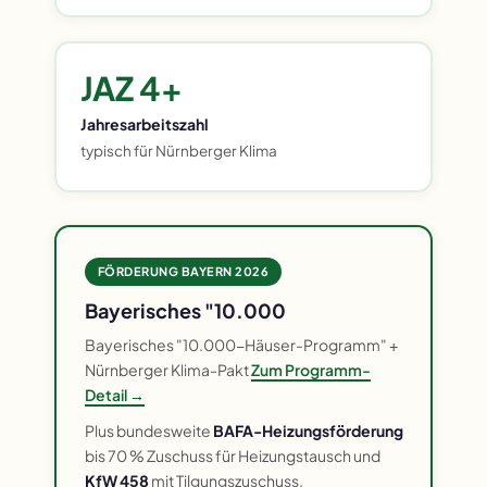
JAZ 4+
Jahresarbeitszahl
typisch für Nürnberger Klima
FÖRDERUNG BAYERN 2026
Bayerisches "10.000
Bayerisches "10.000-Häuser-Programm" +
Nürnberger Klima-Pakt
Zum Programm-
Detail →
Plus bundesweite
BAFA-Heizungsförderung
bis 70 % Zuschuss für Heizungstausch und
KfW 458
mit Tilgungszuschuss.