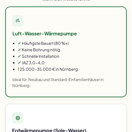
Luft-Wasser-Wärmepumpe
✓
Häufigste Bauart (80 %+)
✓
Keine Bohrung nötig
✓
Schnelle Installation
✓
JAZ 3,0-4,0
!
25.000-35.000 € in Nürnberg
Ideal für: Neubau und Standard-Einfamilienhäuser in
Nürnberg.
Erdwärmepumpe (Sole-Wasser)