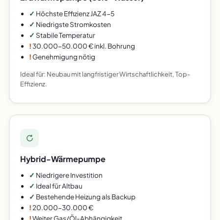
✓
Höchste Effizienz JAZ 4-5
✓
Niedrigste Stromkosten
✓
Stabile Temperatur
!
30.000-50.000 € inkl. Bohrung
!
Genehmigung nötig
Ideal für: Neubau mit langfristiger Wirtschaftlichkeit, Top-
Effizienz.
Hybrid-Wärmepumpe
✓
Niedrigere Investition
✓
Ideal für Altbau
✓
Bestehende Heizung als Backup
!
20.000-30.000 €
!
Weiter Gas/Öl-Abhängigkeit