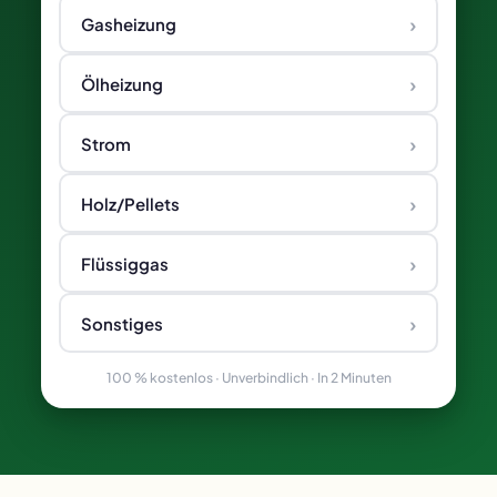
›
Gasheizung
›
Ölheizung
›
Strom
›
Holz/Pellets
›
Flüssiggas
›
Sonstiges
100 % kostenlos · Unverbindlich · In 2 Minuten