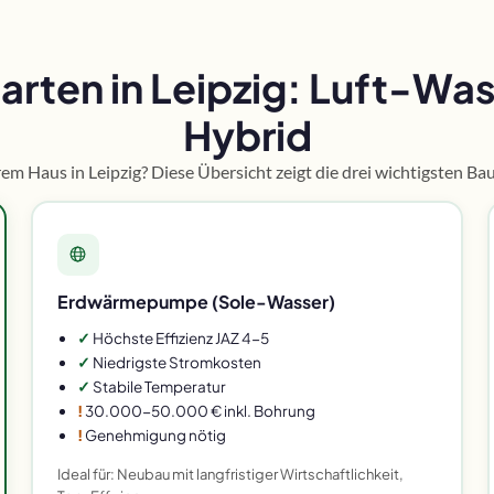
en in Leipzig: Luft-Wass
Hybrid
 Haus in Leipzig? Diese Übersicht zeigt die drei wichtigsten Bau
Erdwärmepumpe (Sole-Wasser)
✓
Höchste Effizienz JAZ 4-5
✓
Niedrigste Stromkosten
✓
Stabile Temperatur
!
30.000-50.000 € inkl. Bohrung
!
Genehmigung nötig
Ideal für: Neubau mit langfristiger Wirtschaftlichkeit,