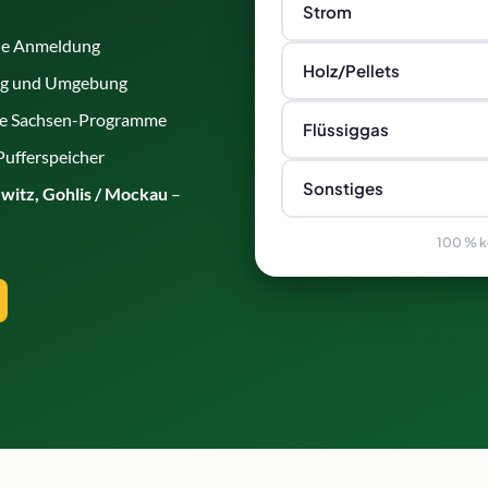
Strom
hne Anmeldung
Holz/Pellets
ig und Umgebung
ale Sachsen-Programme
Flüssiggas
 Pufferspeicher
Sonstiges
ewitz, Gohlis / Mockau
–
100 % ko