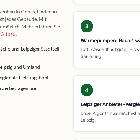
Neubau in Gohlis, Lindenau
ast jedes Gebäude. Mit
3
möglich. Mehr erfahren Sie
Altbau
.
Wärmepumpen-Bauart w
che und Leipziger Stadtteil
Luft-Wasser (häufigste), Erdwä
Sanierung).
Leipzig und Umland
egionale Heizungsboni
örderbeträgen und
4
Leipziger Anbieter-Vergle
Unser Algorithmus matched Ihre
Leipzig.