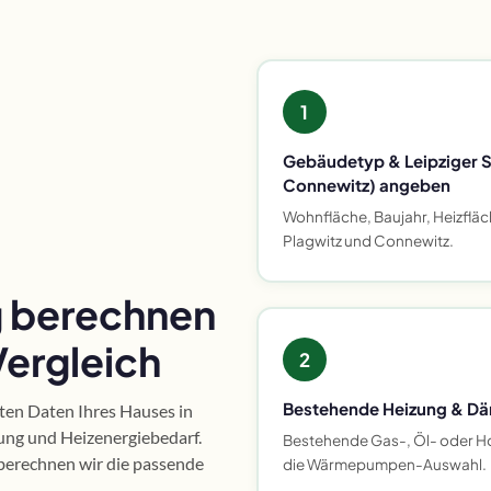
1
Gebäudetyp & Leipziger St
Connewitz) angeben
Wohnfläche, Baujahr, Heizfläch
Plagwitz und Connewitz.
 berechnen
Vergleich
2
Bestehende Heizung & D
nten Daten Ihres Hauses in
ung und Heizenergiebedarf.
Bestehende Gas-, Öl- oder H
berechnen wir die passende
die Wärmepumpen-Auswahl.