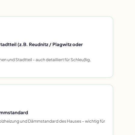
adtteil (z.B. Reudnitz / Plagwitz oder
en und Stadtteil – auch detailliert für Schleußig,
ämmstandard
olzheizung und Dämmstandard des Hauses – wichtig für