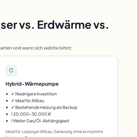
er vs. Erdwärme vs.
arten und wann sich welche lohnt:
Hybrid-Wärmepumpe
✓
Niedrigere Investition
✓
Ideal für Altbau
✓
Bestehende Heizung als Backup
!
20.000-30.000 €
!
Weiter Gas/Öl-Abhängigkeit
Ideal für: Leipziger Altbau-Sanierung ohne komplette