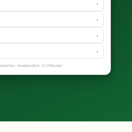
›
›
›
›
stenlos · Unverbindlich · In 2 Minuten