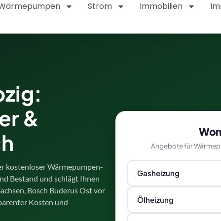
Wärmepumpen
Strom
Immobilien
Im
zig:
er &
Womi
ch
Angebote für Wärmepu
nser kostenloser Wärmepumpen-
Gasheizung
nd Bestand und schlägt Ihnen
 Sachsen, Bosch Buderus Ost vor
Ölheizung
sparenter Kosten und