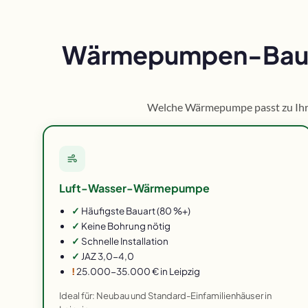
Wärmepumpen-Bauart
Welche Wärmepumpe passt zu Ihrem
Luft-Wasser-Wärmepumpe
✓
Häufigste Bauart (80 %+)
✓
Keine Bohrung nötig
✓
Schnelle Installation
✓
JAZ 3,0-4,0
!
25.000-35.000 € in Leipzig
Ideal für: Neubau und Standard-Einfamilienhäuser in