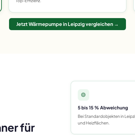
Top-Effizienz.
Jetzt Wärmepumpe in Leipzig vergleichen →
5 bis 15 % Abweichung
Bei Standardobjekten in Leipz
und Heizflächen.
er für