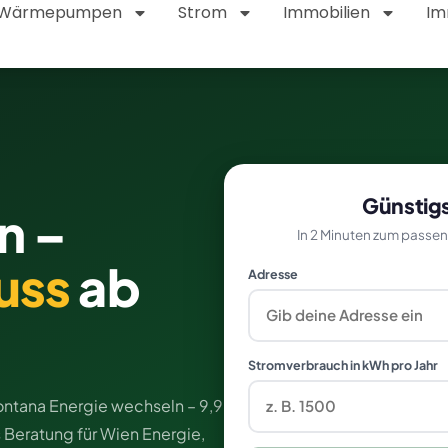
Wärmepumpen
Strom
Immobilien
Im
Günstigs
n –
In 2 Minuten zum passen
uss
ab
Adresse
Stromverbrauch in kWh pro Jahr
ontana Energie wechseln – 9,9
 Beratung für Wien Energie,