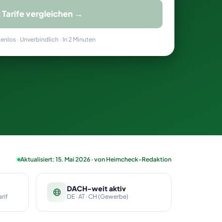
t Tarife vergleichen →
nlos · Unverbindlich · In 2 Minuten
Aktualisiert: 15. Mai 2026 · von Heimcheck-Redaktion
DACH-weit aktiv
rif
DE · AT · CH (Gewerbe)