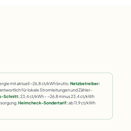
rgie mit aktuell ~26,8 ct/kWh brutto.
Netzbetreiber:
twortlich für lokale Stromleitungen und Zähler-
s-Schnitt:
23,4 ct/kWh – ~26,8 minus 23,4 ct/kWh
ersorgung.
Heimcheck-Sondertarif:
ab 11,9 ct/kWh