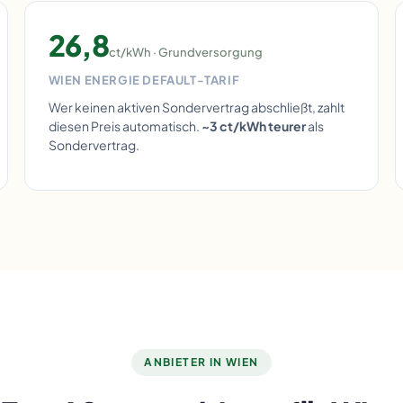
26,8
ct/kWh · Grundversorgung
WIEN ENERGIE DEFAULT-TARIF
Wer keinen aktiven Sondervertrag abschließt, zahlt
diesen Preis automatisch.
~3 ct/kWh teurer
als
Sondervertrag.
ANBIETER IN WIEN