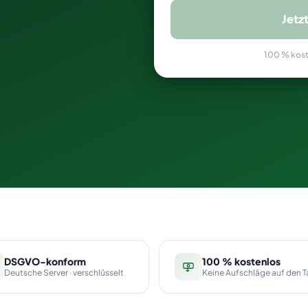
Jetz
100 % koste
DSGVO-konform
100 % kostenlos
Deutsche Server · verschlüsselt
Keine Aufschläge auf den Ta