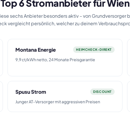
Top 6 Stromanbieter für Wien
diese sechs Anbieter besonders aktiv – von Grundversorger bi
k vergleicht persönlich, welcher zu deinem Verbrauchsprof
Montana Energie
HEIMCHECK-DIREKT
9,9 ct/kWh netto, 24 Monate Preisgarantie
Spusu Strom
DISCOUNT
Junger AT-Versorger mit aggressiven Preisen