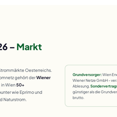
26 –
Markt
Strommärkte Oesterreichs.
Grundversorger:
Wien Ene
tromnetz gehört der
Wiener
Wiener Netze GmbH – veran
d in Wien
50+
Ablesung.
Sondervertrag
günstiger als die Grundv
ounter wie Eprimo und
brutto.
d Naturstrom.