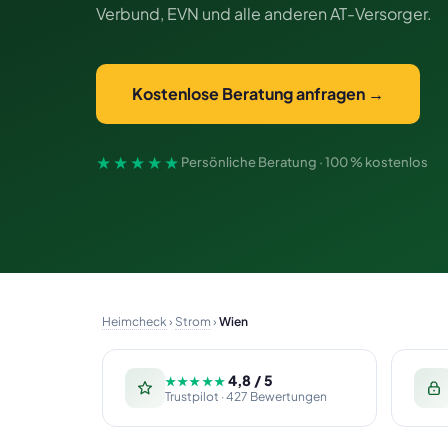
Verbund, EVN und alle anderen AT-Versorger.
Kostenlose Beratung anfragen →
★★★★★
Persönliche Beratung · 100 % kostenlos
Heimcheck
›
Strom
›
Wien
4,8 / 5
★★★★★
Trustpilot · 427 Bewertungen