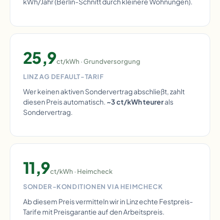
kWh/Jahr (Berlin-Schnitt durch kleinere Wohnungen).
25,9
ct/kWh · Grundversorgung
LINZ AG DEFAULT-TARIF
Wer keinen aktiven Sondervertrag abschließt, zahlt
diesen Preis automatisch.
~3 ct/kWh teurer
als
Sondervertrag.
11,9
ct/kWh · Heimcheck
SONDER-KONDITIONEN VIA HEIMCHECK
Ab diesem Preis vermitteln wir in Linz echte Festpreis-
Tarife mit Preisgarantie auf den Arbeitspreis.