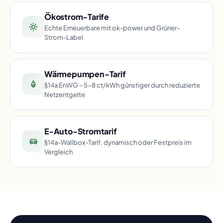
Ökostrom-Tarife
Echte Erneuerbare mit ok-power und Grüner-
Strom-Label
Wärmepumpen-Tarif
§14a EnWG – 5-8 ct/kWh günstiger durch reduzierte
Netzentgelte
E-Auto-Stromtarif
§14a-Wallbox-Tarif, dynamisch oder Festpreis im
Vergleich