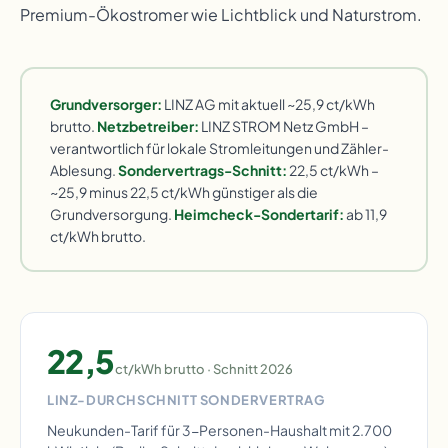
Premium-Ökostromer wie Lichtblick und Naturstrom.
Grundversorger:
LINZ AG mit aktuell ~25,9 ct/kWh
brutto.
Netzbetreiber:
LINZ STROM Netz GmbH –
verantwortlich für lokale Stromleitungen und Zähler-
Ablesung.
Sondervertrags-Schnitt:
22,5 ct/kWh –
~25,9 minus 22,5 ct/kWh günstiger als die
Grundversorgung.
Heimcheck-Sondertarif:
ab 11,9
ct/kWh brutto.
22,5
ct/kWh brutto · Schnitt 2026
LINZ-DURCHSCHNITT SONDERVERTRAG
Neukunden-Tarif für 3-Personen-Haushalt mit 2.700