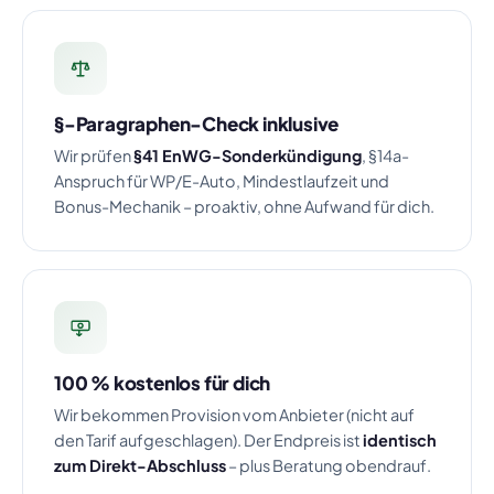
§-Paragraphen-Check inklusive
Wir prüfen
§41 EnWG-Sonderkündigung
, §14a-
Anspruch für WP/E-Auto, Mindestlaufzeit und
Bonus-Mechanik – proaktiv, ohne Aufwand für dich.
100 % kostenlos für dich
Wir bekommen Provision vom Anbieter (nicht auf
den Tarif aufgeschlagen). Der Endpreis ist
identisch
zum Direkt-Abschluss
– plus Beratung obendrauf.