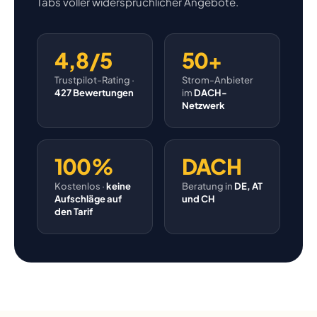
Tabs voller widersprüchlicher Angebote.
4,8/5
50+
Trustpilot-Rating ·
Strom-Anbieter
427 Bewertungen
im
DACH-
Netzwerk
100%
DACH
Kostenlos ·
keine
Beratung in
DE, AT
Aufschläge auf
und CH
den Tarif