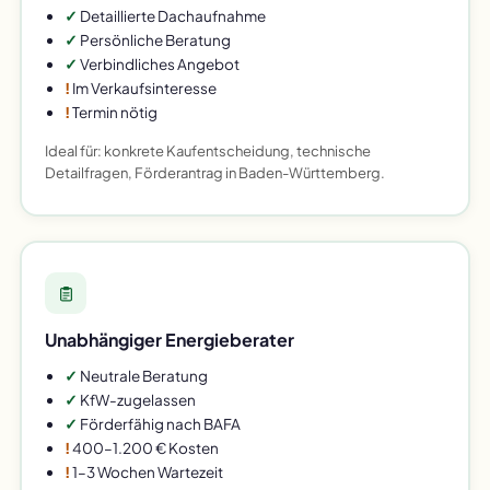
✓
Detaillierte Dachaufnahme
✓
Persönliche Beratung
✓
Verbindliches Angebot
!
Im Verkaufsinteresse
!
Termin nötig
Ideal für: konkrete Kaufentscheidung, technische
Detailfragen, Förderantrag in Baden-Württemberg.
Unabhängiger Energieberater
✓
Neutrale Beratung
✓
KfW-zugelassen
✓
Förderfähig nach BAFA
!
400–1.200 € Kosten
!
1–3 Wochen Wartezeit