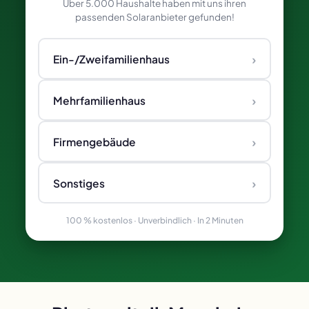
Über 5.000 Haushalte haben mit uns ihren
passenden Solaranbieter gefunden!
›
Ein-/Zweifamilienhaus
›
Mehrfamilienhaus
›
Firmengebäude
›
Sonstiges
100 % kostenlos · Unverbindlich · In 2 Minuten