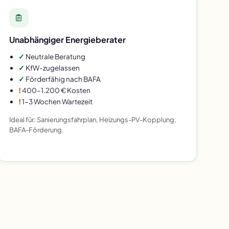
Unabhängiger Energieberater
✓
Neutrale Beratung
✓
KfW-zugelassen
✓
Förderfähig nach BAFA
!
400–1.200 € Kosten
!
1–3 Wochen Wartezeit
Ideal für: Sanierungsfahrplan, Heizungs-PV-Kopplung,
BAFA-Förderung.