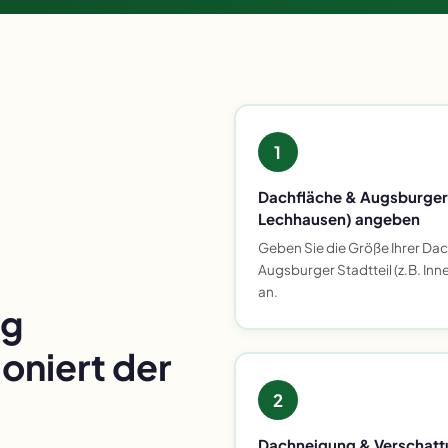
1
Dachfläche & Augsburger S
Lechhausen) angeben
Geben Sie die Größe Ihrer Dac
Augsburger Stadtteil (z.B. Inn
an.
rg
oniert der
2
Dachneigung & Verschatt