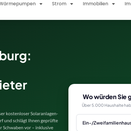
Wärmepumpen
Strom
Immobilien
Im
burg:
ieter
Wo würden Sie ge
Über 5.000 Haushalte hab
ser kostenloser Solaranlagen-
rf und schlägt Ihnen geprüfte
Ein-/Zweifamilienhau
ar Schwaben vor – inklusive