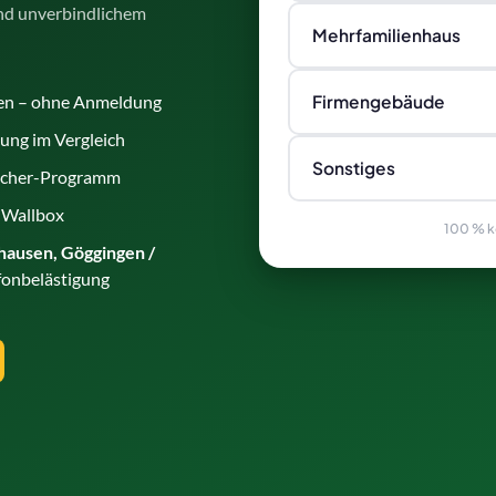
und unverbindlichem
Mehrfamilienhaus
Firmengebäude
hen – ohne Anmeldung
ng im Vergleich
Sonstiges
eicher-Programm
 Wallbox
100 % ko
hhausen, Göggingen /
efonbelästigung