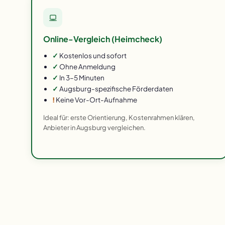
Online-Vergleich (Heimcheck)
✓
Kostenlos und sofort
✓
Ohne Anmeldung
✓
In 3–5 Minuten
✓
Augsburg-spezifische Förderdaten
!
Keine Vor-Ort-Aufnahme
Ideal für: erste Orientierung, Kostenrahmen klären,
Anbieter in Augsburg vergleichen.