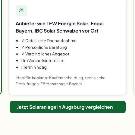
Anbieter wie LEW Energie Solar, Enpal
Bayern, IBC Solar Schwaben vor Ort
✓
Detaillierte Dachaufnahme
✓
Persönliche Beratung
✓
Verbindliches Angebot
!
Im Verkaufsinteresse
!
Termin nötig
Ideal für: konkrete Kaufentscheidung, technische
Detailfragen, Förderantrag in Bayern.
Jetzt Solaranlage in Augsburg vergleichen →