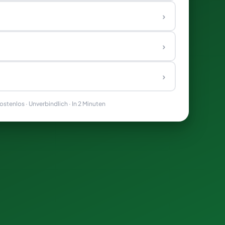
›
›
›
stenlos · Unverbindlich · In 2 Minuten