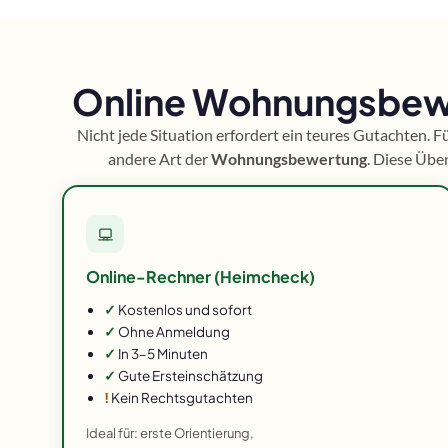
Online Wohnungsbewe
Nicht jede Situation erfordert ein teures Gutachten. F
andere Art der
Wohnungsbewertung
. Diese Übe
Online-Rechner (Heimcheck)
✓
Kostenlos und sofort
✓
Ohne Anmeldung
✓
In 3–5 Minuten
✓
Gute Ersteinschätzung
!
Kein Rechtsgutachten
Ideal für: erste Orientierung,