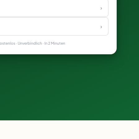
›
›
stenlos · Unverbindlich · In 2 Minuten