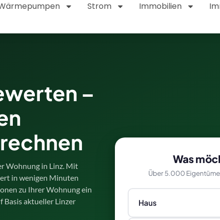
Wärmepumpen
Strom
Immobilien
Im
ewerten –
den
rechnen
Was möch
er Wohnung in Linz. Mit
Über 5.000 Eigentümer 
rt in wenigen Minuten
tionen zu Ihrer Wohnung ein
 Basis aktueller Linzer
Haus