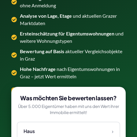
ohne Anmeldung
Analyse von Lage, Etage
und aktuellen Grazer
Marktdaten
Ersteinschätzung für Eigentumswohnungen
und
weitere Wohnungstypen
Bewertung auf Basis
aktueller Vergleichsobjekte
in Graz
Hohe Nachfrage
nach Eigentumswohnungen in
Graz – jetzt Wert ermitteln
Wohnung kostenlos bewerten →
Was möchten Sie bewerten lassen?
Über 5.000 Eigentümer haben mit uns den Wert ihrer
Immobilie ermittelt!
›
Haus