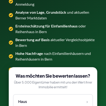
Anmeldung
Analyse von Lage, Grundstück
und aktuellen
Berner Marktdaten
Ersteinschätzung für Einfamilienhaus
oder
Reihenhaus in Bern
Bewertung auf Basis
aktueller Vergleichsobjekte
in Bern
Hohe Nachfrage
nach Einfamilienhäusern und
Reihenhäusern in Bern
Haus kostenlos bewerten →
Was möchten Sie bewerten lassen?
Über 5.000 Eigentümer haben mit uns den Wert ihrer
Immobilie ermittelt!
›
Haus