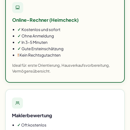
Online-Rechner (Heimcheck)
✓
Kostenlos und sofort
✓
Ohne Anmeldung
✓
In 3–5 Minuten
✓
Gute Ersteinschätzung
!
Kein Rechtsgutachten
Ideal für: erste Orientierung, Hausverkaufsvorbereitung,
Vermögensübersicht.
Maklerbewertung
✓
Oft kostenlos