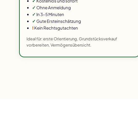
✓
Kostenlos und sofort
✓
Ohne Anmeldung
✓
In 3–5 Minuten
✓
Gute Ersteinschätzung
!
Kein Rechtsgutachten
Ideal für: erste Orientierung, Grundstücksverkauf
vorbereiten, Vermögensübersicht.