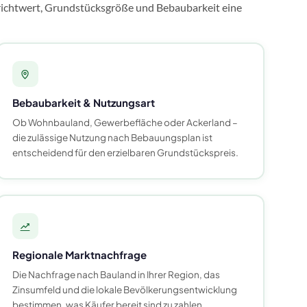
nrichtwert, Grundstücksgröße und Bebaubarkeit eine
Bebaubarkeit & Nutzungsart
Ob Wohnbauland, Gewerbefläche oder Ackerland –
die zulässige Nutzung nach Bebauungsplan ist
entscheidend für den erzielbaren Grundstückspreis.
Regionale Marktnachfrage
Die Nachfrage nach Bauland in Ihrer Region, das
Zinsumfeld und die lokale Bevölkerungsentwicklung
bestimmen, was Käufer bereit sind zu zahlen.