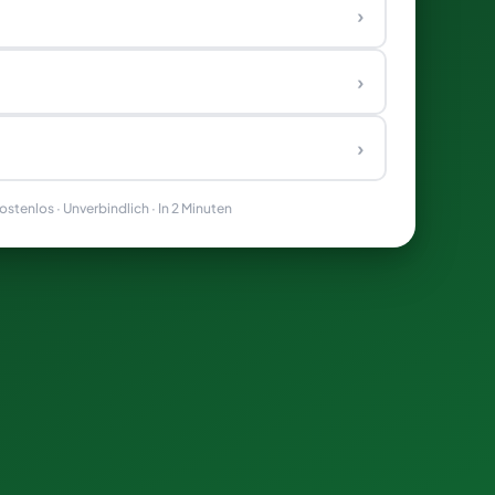
›
›
›
stenlos · Unverbindlich · In 2 Minuten