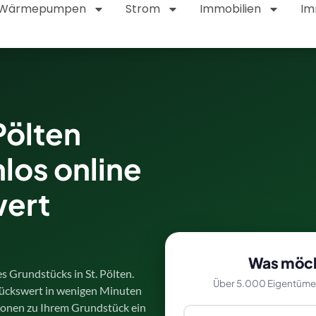
Wärmepumpen
Strom
Immobilien
Im
Pölten
los online
wert
Was möch
s Grundstücks in St. Pölten.
Über 5.000 Eigentümer 
ückswert in wenigen Minuten
tionen zu Ihrem Grundstück ein