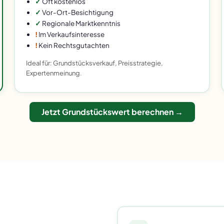
✓
Oft kostenlos
✓
Vor-Ort-Besichtigung
✓
Regionale Marktkenntnis
!
Im Verkaufsinteresse
!
Kein Rechtsgutachten
Ideal für: Grundstücksverkauf, Preisstrategie,
Expertenmeinung.
Jetzt Grundstückswert berechnen →