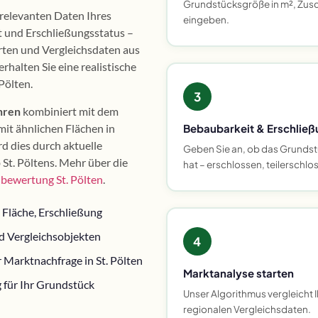
Grundstücksgröße in m², Zusc
e relevanten Daten Ihres
eingeben.
t und Erschließungsstatus –
erten und Vergleichsdaten aus
halten Sie eine realistische
Pölten.
3
hren
kombiniert mit dem
mit ähnlichen Flächen in
Bebaubarkeit & Erschließ
rd dies durch aktuelle
Geben Sie an, ob das Grundst
 St. Pöltens. Mehr über die
hat – erschlossen, teilerschl
bewertung St. Pölten
.
 Fläche, Erschließung
d Vergleichsobjekten
4
 Marktnachfrage in St. Pölten
Marktanalyse starten
 für Ihr Grundstück
Unser Algorithmus vergleicht 
regionalen Vergleichsdaten.