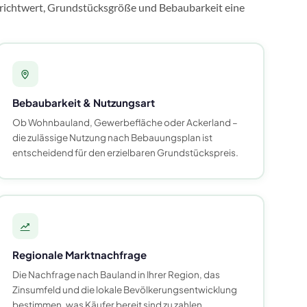
nrichtwert, Grundstücksgröße und Bebaubarkeit eine
Bebaubarkeit & Nutzungsart
Ob Wohnbauland, Gewerbefläche oder Ackerland –
die zulässige Nutzung nach Bebauungsplan ist
entscheidend für den erzielbaren Grundstückspreis.
Regionale Marktnachfrage
Die Nachfrage nach Bauland in Ihrer Region, das
Zinsumfeld und die lokale Bevölkerungsentwicklung
bestimmen, was Käufer bereit sind zu zahlen.