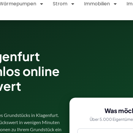
Wärmepumpen
Strom
Immobilien
Im
genfurt
los online
wert
Was möch
es Grundstücks in Klagenfurt.
Über 5.000 Eigentümer 
ückswert in wenigen Minuten
tionen zu Ihrem Grundstück ein