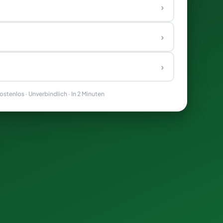
›
›
›
stenlos · Unverbindlich · In 2 Minuten