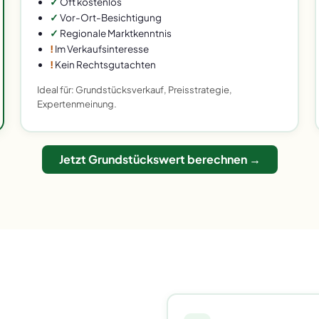
✓
Oft kostenlos
✓
Vor-Ort-Besichtigung
✓
Regionale Marktkenntnis
!
Im Verkaufsinteresse
!
Kein Rechtsgutachten
Ideal für: Grundstücksverkauf, Preisstrategie,
Expertenmeinung.
Jetzt Grundstückswert berechnen →