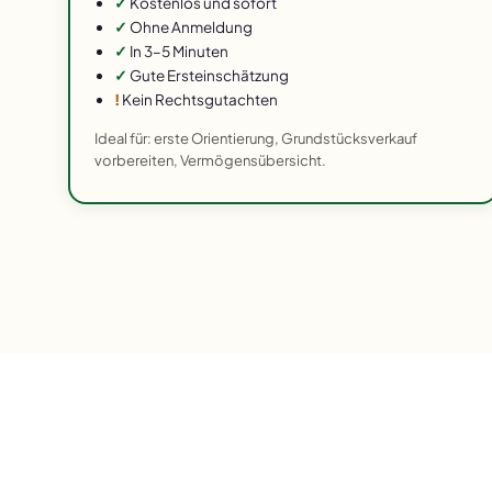
✓
Kostenlos und sofort
✓
Ohne Anmeldung
✓
In 3–5 Minuten
✓
Gute Ersteinschätzung
!
Kein Rechtsgutachten
Ideal für: erste Orientierung, Grundstücksverkauf
vorbereiten, Vermögensübersicht.