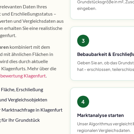
Grundstücksgröße in m², Zusc
e relevanten Daten Ihres
eingeben.
t und Erschließungsstatus –
nwerten und Vergleichsdaten aus
erhalten Sie eine realistische
genfurt.
3
hren
kombiniert mit dem
d mit ähnlichen Flächen in
Bebaubarkeit & Erschließ
wird dies durch aktuelle
Geben Sie an, ob das Grundst
 Klagenfurts. Mehr über die
hat – erschlossen, teilerschl
bewertung Klagenfurt
.
 Fläche, Erschließung
und Vergleichsobjekten
4
 Marktnachfrage in Klagenfurt
Marktanalyse starten
 für Ihr Grundstück
Unser Algorithmus vergleicht 
regionalen Vergleichsdaten.